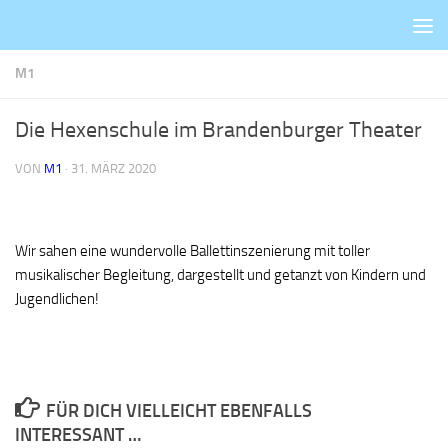
Zum Inhalt springen
M1
Die Hexenschule im Brandenburger Theater
VON
M1
·
31. MÄRZ 2020
Wir sahen eine wundervolle Ballettinszenierung mit toller
musikalischer Begleitung, dargestellt und getanzt von Kindern und
Jugendlichen!
FÜR DICH VIELLEICHT EBENFALLS
INTERESSANT …