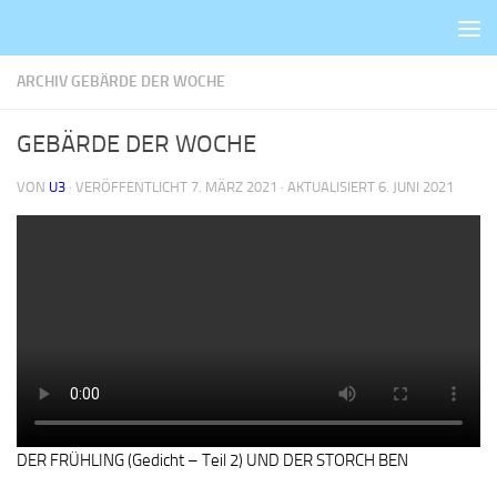
Zum Inhalt springen
ARCHIV GEBÄRDE DER WOCHE
GEBÄRDE DER WOCHE
VON
U3
· VERÖFFENTLICHT
7. MÄRZ 2021
· AKTUALISIERT
6. JUNI 2021
DER FRÜHLING (Gedicht – Teil 2) UND DER STORCH BEN