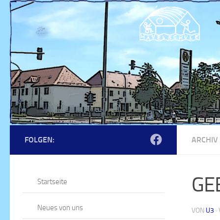
Zum Inhalt springen
FOLGEN:
ARCHIV
GE
Startseite
Neues von uns
VON
U3
·