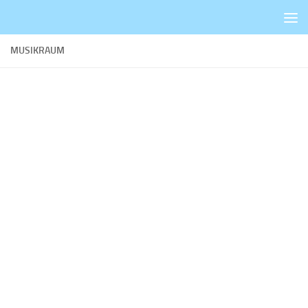
Zum Inhalt springen
MUSIKRAUM