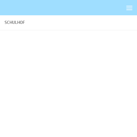
Zum Inhalt springen
SCHULHOF