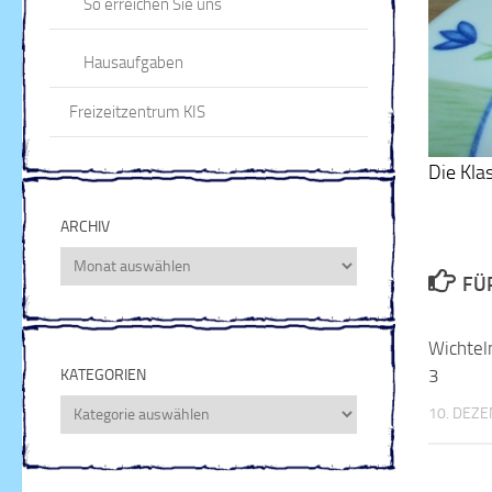
So erreichen Sie uns
Hausaufgaben
Freizeitzentrum KIS
Die Kla
ARCHIV
Archiv
FÜ
Wichtel
3
KATEGORIEN
Kategorien
10. DEZ