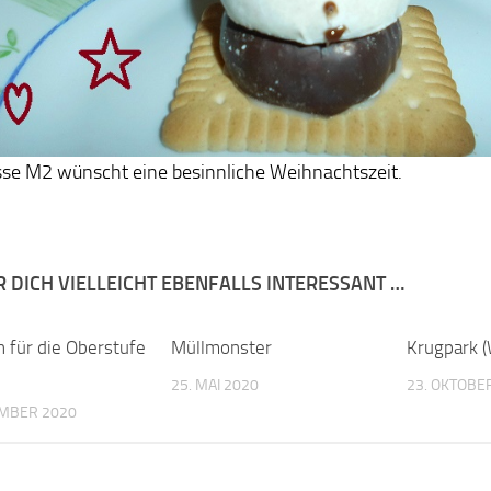
sse M2 wünscht eine besinnliche Weihnachtszeit.
R DICH VIELLEICHT EBENFALLS INTERESSANT …
n für die Oberstufe
Müllmonster
Krugpark (
25. MAI 2020
23. OKTOBE
EMBER 2020