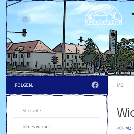
Zum Inhalt springen
FOLGEN:
M2
Wic
Startseite
Neues von uns
VON
M2
·