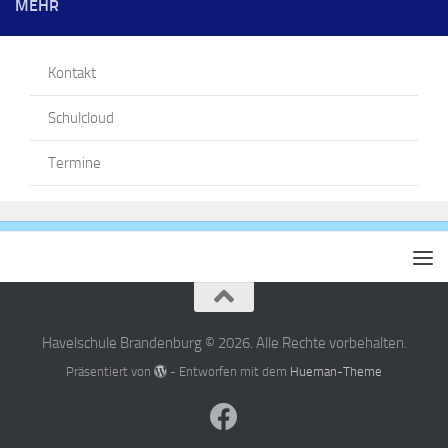
MEHR
Kontakt
Schulcloud
Termine
Havelschule Brandenburg © 2026. Alle Rechte vorbehalten.
Präsentiert von
- Entworfen mit dem
Hueman-Theme