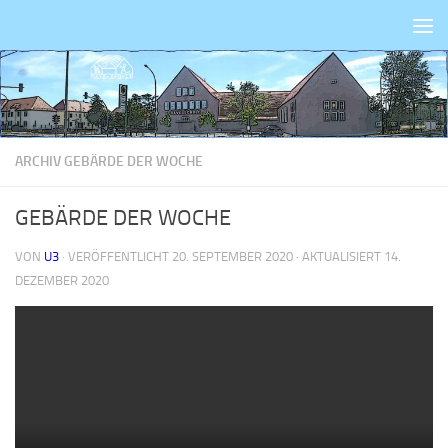
Zum Inhalt springen
ARCHIV GEBÄRDE DER WOCHE
GEBÄRDE DER WOCHE
VON
U3
· VERÖFFENTLICHT
20. SEPTEMBER 2020
· AKTUALISIERT
14.
DEZEMBER 2020