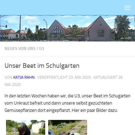
Zum Inhalt springen
NEUES VON UNS
/
U3
Unser Beet im Schulgarten
VON
KATJA RAHN
· VERÖFFENTLICHT
23. MAI 2020
· AKTUALISIERT
29.
MAI 2020
In den letzten Wochen haben wir, die U3, unser Beet im Schugarten
vom Unkraut befreit und dann unsere selbst gezüchteten
Gemüsepflanzen dort eingepflanzt. Hier ein paar Bilder dazu: